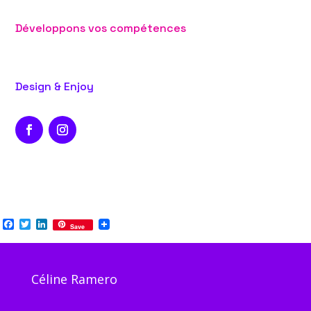
Développons vos compétences
Design & Enjoy
Facebook
Twitter
LinkedIn
Save
Céline Ramero