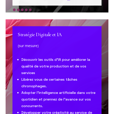
Stratégie Digitale et IA
(sur mesure)
Découvrir les outils d’IA pour améliorer la
qualité de votre production et de vos
services
Libérez vous de certaines tâches
chronophages.
Adopter l’intelligence artificielle dans votre
quotidien et prennez de l’avance sur vos
concurrents.
Développer votre créativité au service de