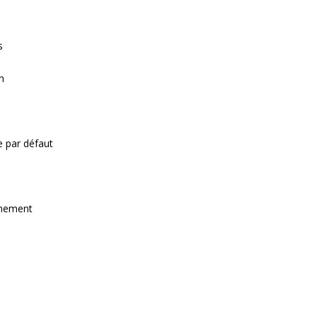
s
on
e par défaut
onnement