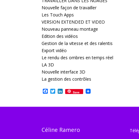
TRAVAILLER DANS LES NUAGES
Nouvelle façon de travailler
Les Touch Apps
VERSION EXTENDED ET VIDEO
Nouveau panneau montage
Edition des vidéos
Gestion de la vitesse et des ralentis
Export vidéo
Le rendu des ombres en temps réel
LA 3D
Nouvelle interface 3D
La gestion des contrôles
Facebook
Twitter
LinkedIn
Save
Céline Ramero
Télé