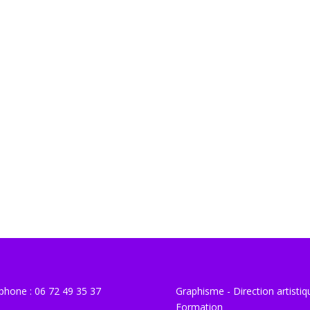
phone : 06 72 49 35 37
Graphisme - Direction artistiq
Formation