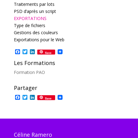
Traitements par lots
PSD d’après un script
EXPORTATIONS
Type de fichiers
Gestions des couleurs
Exportations pour le Web
Facebook
Twitter
LinkedIn
Save
Les Formations
Formation PAO
Partager
F
T
L
Save
a
w
i
c
i
n
e
t
k
b
t
e
o
e
d
o
r
I
k
n
Céline Ramero