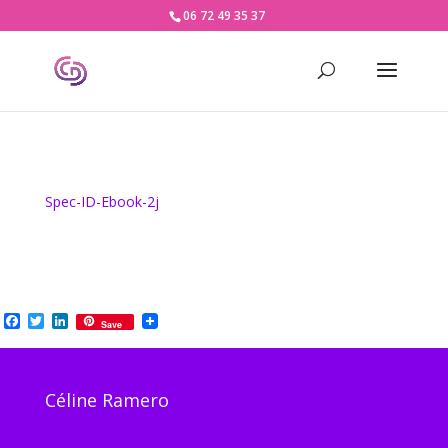
06 72 49 35 37
Spec-ID-Ebook-2j
Facebook
Twitter
LinkedIn
Save
Céline Ramero